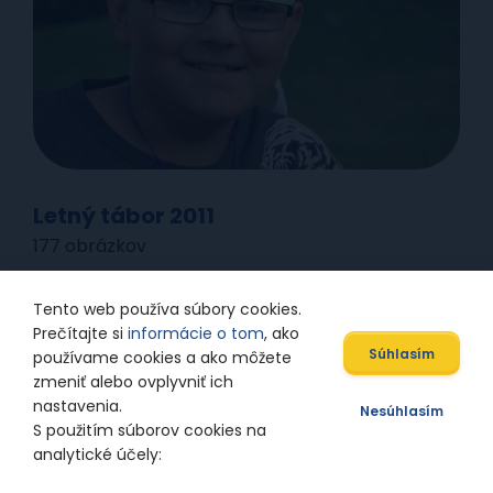
Letný tábor 2011
177 obrázkov
Tento web používa súbory cookies.
Prečítajte si
informácie o tom
, ako
Súhlasím
používame cookies a ako môžete
zmeniť alebo ovplyvniť ich
nastavenia.
Nesúhlasím
S použitím súborov cookies na
analytické účely: