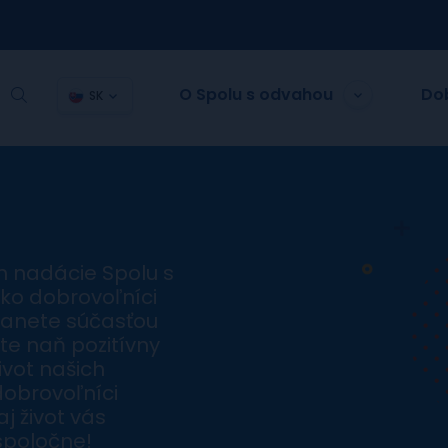
O Spolu s odvahou
Do
SK
 nadácie Spolu s
Ako dobrovoľníci
stanete súčasťou
te naň pozitívny
ivot našich
dobrovoľníci
j život vás
spoločne!