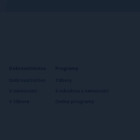
Dobrovoľníctvo
Programy
Dobrovoľníctvo
Tábory
V nemocnici
S odvahou v nemocnici
V tábore
Online programy