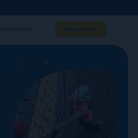
brovoľníctvo
Podporte nás!