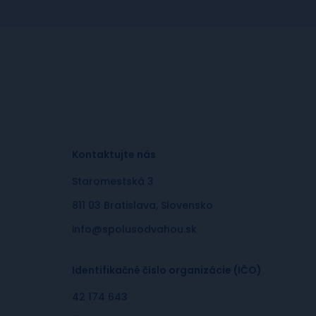
Kontaktujte nás
Staromestská 3
811 03 Bratislava, Slovensko
info@spolusodvahou.sk
Identifikačné číslo organizácie (IČO)
42 174 643