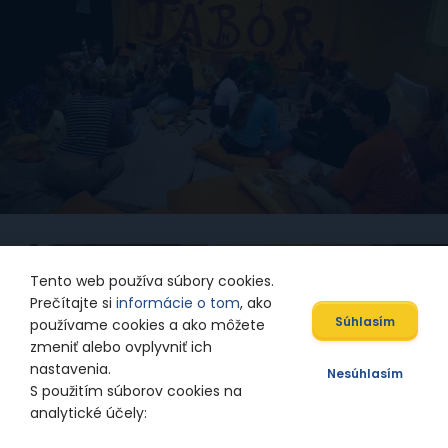
Tento web používa súbory cookies.
Prečítajte si
informácie o tom
, ako
Súhlasím
používame cookies a ako môžete
zmeniť alebo ovplyvniť ich
nastavenia.
Nesúhlasím
S použitím súborov cookies na
analytické účely: