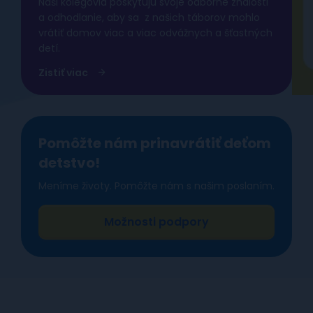
Naši kolegovia poskytujú svoje odborné znalosti
a odhodlanie, aby sa z našich táborov mohlo
vrátiť domov viac a viac odvážnych a šťastných
detí.
Zistiť viac
Pomôžte nám prinavrátiť deťom
detstvo!
Meníme životy. Pomôžte nám s našim poslaním.
Možnosti podpory