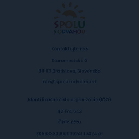
Kontaktujte nás
Staromestská 3
811 03 Bratislava, Slovensko
info@spolusodvahou.sk
Identifikačné číslo organizácie (IČO)
42 174 643
Číslo účtu
SK6983300000002401042470