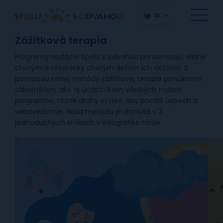
SK
Zážitková terapia
Programy nadácie Spolu s odvahou prinavracajú vážne
chorým a chronicky chorým deťom ich detstvo. S
pomocou našej metódy zážitkovej terapie ponúkame
táborníkom, ako aj účastníkom všetkých našich
programov, rôzne druhy výziev, aby pocítili úspech a
sebavedomie. Naša metóda je zhrnutá v 3
jednoduchých krokoch v infografike nižšie.