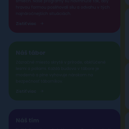
smiech. Naše programy sú navrhnuté tak, aby
hravou formou posilňovali silu a odvahu v tých
najnáročnejších situáciách.
Zistiť viac
Náš tábor
Zázračné miesto skryté v prírode, obkľúčené
lesmi a poliami. Každá budova v tábore je
moderná a plne vyhovuje nárokom na
bezpečnosť táborníkov.
Zistiť viac
Náš tím