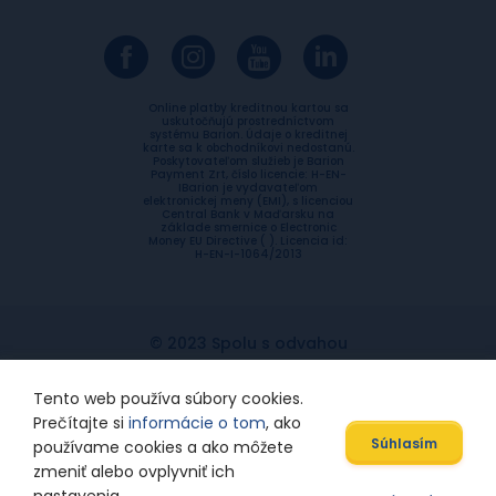
Online platby kreditnou kartou sa
uskutočňujú prostredníctvom
systému Barion. Údaje o kreditnej
karte sa k obchodníkovi nedostanú.
Poskytovateľom služieb je Barion
Payment Zrt, číslo licencie: H-EN-
IBarion je vydavateľom
elektronickej meny (EMI), s licenciou
Central Bank v Maďarsku na
základe smernice o Electronic
Money EU Directive ( ). Licencia id:
H-EN-I-1064/2013
© 2023 Spolu s odvahou
Ochrana súkromia
Etický kódex
Tento web používa súbory cookies.
Prečítajte si
informácie o tom
, ako
Súhlasím
používame cookies a ako môžete
zmeniť alebo ovplyvniť ich
Designed by