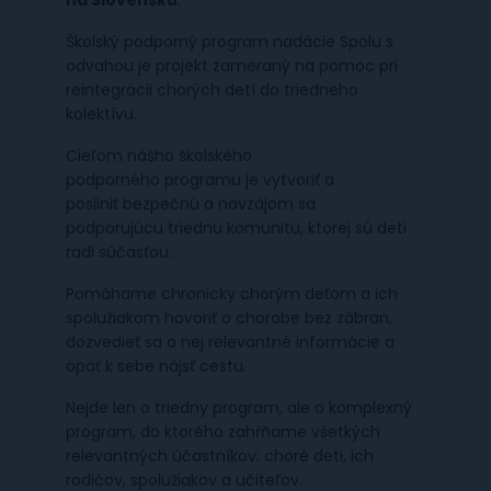
na Slovensku
.
Školský podporný program nadácie Spolu s
odvahou je projekt zameraný na pomoc pri
reintegrácii chorých detí do triedneho
kolektívu. ​
Cieľom nášho školského
podporného programu je vytvoriť a
posilniť bezpečnú a navzájom sa
podporujúcu triednu komunitu, ktorej sú deti
radi súčasťou. ​
Pomáhame chronicky chorým deťom a ich
spolužiakom hovoriť o chorobe bez zábran,
dozvedieť sa o nej relevantné informácie a
opäť k sebe nájsť cestu. ​
Nejde len o triedny program, ale o komplexný
program, do ktorého zahŕňame všetkých
relevantných účastníkov: choré deti, ich
rodičov, spolužiakov a učiteľov.