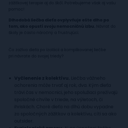
zážitkovej terapie aj do škôl. Potrebujeme však aj vašu
pomoc!
Dlhodobá liečba dieťa ovplyvňuje ešte dlho po
tom,
ako opustí svoju nemocničnú izbu.
Návrat do
školy je často náročný a frustrujúci.​
Čo zažíva dieťa po izolácii a komplikovanej liečbe
pri návrate do svojej triedy? ​
Vyčlenenie z kolektívu.
Liečba vážneho
ochorenia môže trvať aj rok, dva. Kým dieťa
trávi čas v nemocnici, jeho spolužiaci prežívajú
spoločné chvíle v triede, na výletoch, či
ihriskách. Choré dieťa na dlhú dobu vypadne
zo spoločných zážitkov a kolektívu, cíti sa ako
outsider. ​