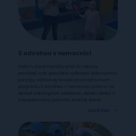
S odvahou v nemocnici
Deťom, ktoré nemôžu prísť do tábora,
prinášajú naši špeciálne vyškolení dobrovoľníci
princípy zážitkovej terapie prostredníctvom
programu S odvahou v nemocnici priamo na
detské onkologické oddelenie, detskú kliniku a
transplantačnú jednotku kostnej drene.
Zistiť viac