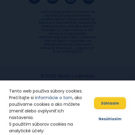
Online platby kreditnou kartou sa
uskutočňujú prostredníctvom
systému Barion. Údaje o kreditnej
karte sa k obchodníkovi nedostanú.
Poskytovateľom služieb je Barion
Payment Zrt, číslo licencie: H-EN-
IBarion je vydavateľom
elektronickej meny (EMI), s licenciou
Central Bank v Maďarsku na
základe smernice o Electronic
Money EU Directive ( ). Licencia id:
H-EN-I-1064/2013
© 2023 Spolu s odvahou
Ochrana súkromia
Etický kódex
Tento web používa súbory cookies.
Prečítajte si
informácie o tom
, ako
Súhlasím
používame cookies a ako môžete
zmeniť alebo ovplyvniť ich
Designed by
nastavenia.
Nesúhlasím
S použitím súborov cookies na
analytické účely: