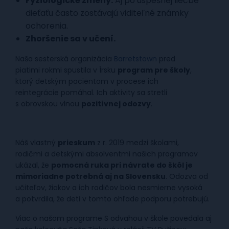
Fyziologické zmeny.
Aj po úspešnej liečbe
dieťaťu často zostávajú viditeľné známky
ochorenia. ​
Zhoršenie sa v učení.
Naša sesterská organizácia
Barretstown
pred
piatimi rokmi spustila v Írsku
program pre školy
,
ktorý detským pacientom v procese ich
reintegrácie pomáhal. Ich aktivity sa stretli
s obrovskou vlnou
pozitívnej odozvy
. ​
Náš vlastný
prieskum
z r. 2019 medzi školami,
rodičmi a detskými absolventmi našich programov
ukázal, že
pomocná ruka pri návrate do škôl je
mimoriadne potrebná aj na Slovensku
. Odozva od
učiteľov, žiakov a ich rodičov bola nesmierne vysoká
a potvrdila, že deti v tomto ohľade podporu potrebujú.​
Viac o našom programe S odvahou v škole povedala aj