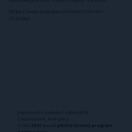
naša kolegyňa Saša Tinková v relácii TV Ružinov:
https://www.youtube.com/watch?v=AV-
Z74fd2yY
Inšpirovaní a vyškolení odborníkmi
z Barretstown, sme preto
v roku
2021
spustili
pilotný školský program