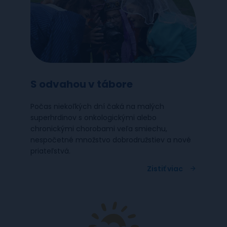
S odvahou v tábore
Počas niekoľkých dní čaká na malých
superhrdinov s onkologickými alebo
chronickými chorobami veľa smiechu,
nespočetné množstvo dobrodružstiev a nové
priateľstvá.
Zistiť viac