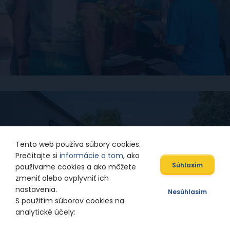
Tento web používa súbory cookies.
Prečítajte si
informácie o tom
, ako
Súhlasím
používame cookies a ako môžete
zmeniť alebo ovplyvniť ich
nastavenia.
Nesúhlasím
S použitím súborov cookies na
analytické účely: