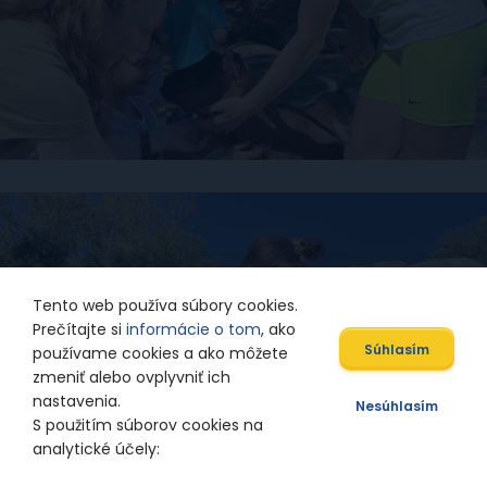
Tento web používa súbory cookies.
Prečítajte si
informácie o tom
, ako
Súhlasím
používame cookies a ako môžete
zmeniť alebo ovplyvniť ich
nastavenia.
Nesúhlasím
S použitím súborov cookies na
analytické účely: