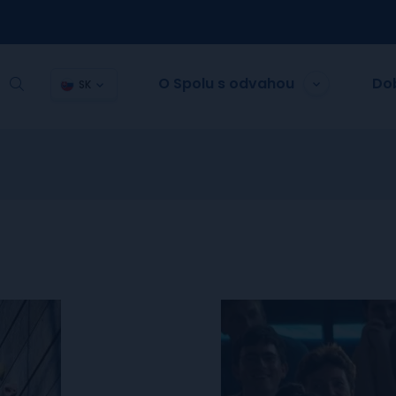
O Spolu s odvahou
Do
SK