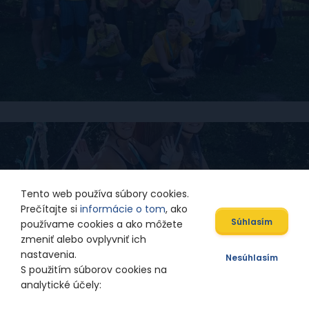
Tento web používa súbory cookies.
Prečítajte si
informácie o tom
, ako
Súhlasím
používame cookies a ako môžete
zmeniť alebo ovplyvniť ich
nastavenia.
Nesúhlasím
S použitím súborov cookies na
analytické účely: