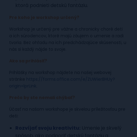
ktorá podnieti detskú fantáziu.
Pre koho je workshop určený?
Workshop je určený pre vážne a chronicky choré deti
a ich súrodencov, ktoré majú záujem o umenie a radi
tvoria. Bez ohľadu na ich predchádzajúce skúsenosti, u
nás si každý nájde to svoje.
Ako sa prihlásiť?
Prihlášky na workshop nájdete na našej webovej
stránke
https://forms.office.com/e/ZUWierBHUy?
origin=lprLink
.
Prečo by ste nemali chýbať?
Účasť na našom workshope je skvelou príležitosťou pre
deti:
Rozvíjať svoju kreativitu:
Umenie je skvelý
spôsob, ako podporiť detskú fantáziu a