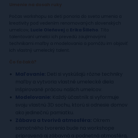
Umenie na dosah ruky
Počas workshopu sa deti ponoria do sveta umenia a
kreativity pod vedením renomovaných slovenských
umelcov,
Lucie Oleňovej
a
Erika Šilleho
. Títo
talentovaní umelci ich prevedú zaujímavými
technikami maľby a modelovania a pomôžu im objaviť
ich vlastný umelecký talent.
Čo ťa čaká?
Maľovanie:
Deti si vyskúšajú rôzne techniky
maľby a vytvoria vlastné umelecké diela
inšpirované prácou našich umelcov.
Modelovanie:
Každý účastník si vyformuje
svoju vlastnú 3D sochu, ktorú si odnesie domov
ako jedinečnú pamiatku.
Zábava a tvorivá atmosféra:
Okrem
samotného tvorenia bude na workshope
pripravená aj zábavná a podnetná atmosféra,