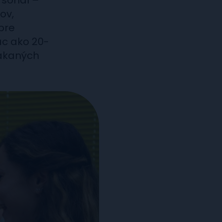
rsonál –
ov,
pre
ac ako 20-
čakaných