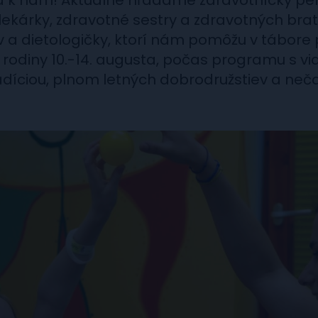
sa k nám! Aktuálne hľadáme zdravotnícky pe
lekárky, zdravotné sestry a zdravotných brat
v a dietologičky, ktorí nám pomôžu v tábore 
 rodiny 10.-14. augusta, počas programu s vi
adíciou, plnom letných dobrodružstiev a ne