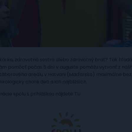
lekárka, zdravotná sestra alebo zdravotný brat? Tak hľa
ám pomôcť počas 5 dní v auguste pomôžu vytvoriť z náš
 táborového areálu v Hatvani (Maďarsko) maximálne be
kologicky choré deti a ich najbližších.
mácie spolu s prihláškou nájdete
TU
.