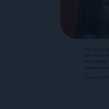
Ste lekár / 
vás! Poďte n
špeciálneho
miesto pre on
Všetky infor