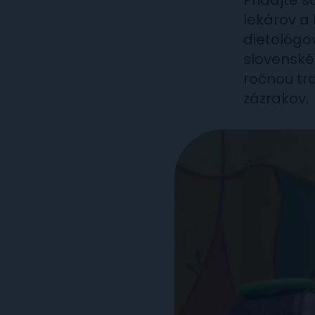
Pridajte 
lekárov a 
dietológo
slovenské
ročnou tr
zázrakov.