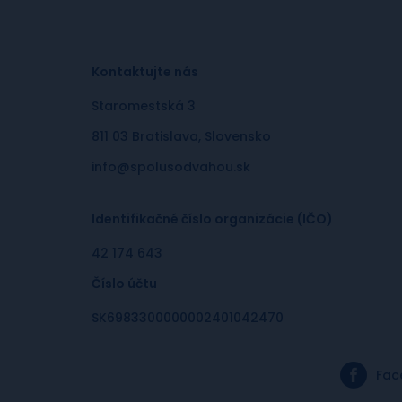
Kontaktujte nás
Staromestská 3
811 03 Bratislava, Slovensko
info@spolusodvahou.sk
Identifikačné číslo organizácie (IČO)
42 174 643
Číslo účtu
SK6983300000002401042470
Fac