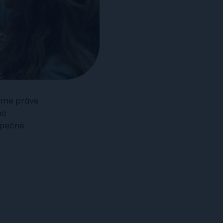
dáme práve
ho
zpečné