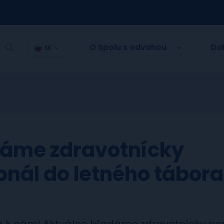
O Spolu s odvahou
Do
SK
áme zdravotnícky
onál do letného tábora