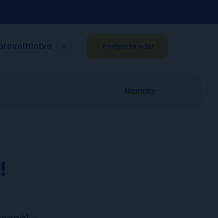
brovoľníctvo
Podporte nás!
Novinky
!