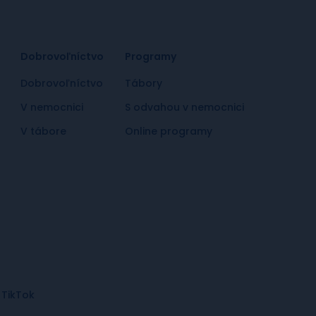
Dobrovoľníctvo
Programy
Dobrovoľníctvo
Tábory
V nemocnici
S odvahou v nemocnici
V tábore
Online programy
TikTok