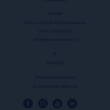
Kontakt
Žižkova 403 293 01 Mladá Boleslav
(+420) 725 565 273
info@spolusodvahou.cz
IČ
28996542
Číslo bankovního účtu
43-6195580267/0100 CZK