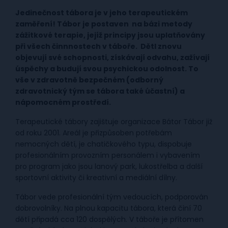
Jedinečnost tábora je v jeho terapeutickém
zaměření! Tábor je postaven na bázi metody
zážitkové terapie, jejíž principy jsou uplatňovány
při všech činnnostech v táboře. DětI znovu
objevují své schopnosti, získávají odvahu, zažívají
úspěchy a budují svou psychickou odolnost. To
vše v zdravotně bezpečném (odborný
zdravotnický tým se tábora také účastní) a
nápomocném prostředí.
Terapeutické tábory zajištuje organizace Bátor Tábor již
od roku 2001. Areál je přizpůsoben potřebám
nemocných dětí, je chatičkového typu, dispobuje
profesionálním provozním personálem i vybavením
pro program jako jsou lanový park, lukostřelba a další
sportovní aktivity či kreativní a mediální dílny.
Tábor vede profesionální tým vedoucích, podporován
dobrovolníky. Na plnou kapacitu tábora, která činí 70
dětí připadá cca 120 dospělých. V táboře je přítomen