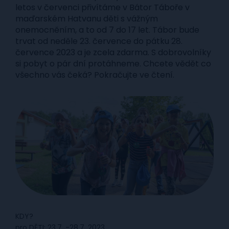
letos v červenci přivítáme v Bátor Táboře v
maďarském Hatvanu děti s vážným
onemocněním, a to od 7 do 17 let. Tábor bude
trvat od neděle 23. července do pátku 28.
července 2023 a je zcela zdarma. S dobrovolníky
si pobyt o pár dní protáhneme. Chcete vědět co
všechno vás čeká? Pokračujte ve čtení.
KDY?
pro DĚTI: 23.7. -28.7. 2023