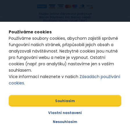
Službu online dárcovství poskytuje
Barion Payment Inc. Barion neboli
Electronic Money Issuer (EMI),
licencovaný Maďarskou národní
bankou, fungující na základě
Používáme cookies
Electronic Money EU Directive
(2009/110/EC). Licence id: H-EN-I-
Používáme soubory cookies, abychom zajistili správné
1064/2013
fungování našich stránek, přizpůsobili jejich obsah a
analyzovali návštěvnost. Nezbytné cookies jsou nutné
pro fungování webu a nelze je vypnout. Ostatní
© 2024/2025 Spolu s odvahou
cookies (např. pro analytiku) nastavíme jen s vaším
souhlasem.
Zásady ochrany osobních údajů
Nastavení
Více informací naleznete v našich
Zásadách používání
souborů cookie
cookies
.
Souhlasím
Designed by
Vlastní nastavení
Nesouhlasím