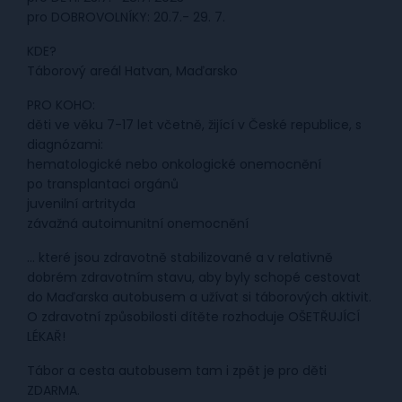
pro DOBROVOLNÍKY: 20.7.- 29. 7.
KDE?
Táborový areál Hatvan, Maďarsko
PRO KOHO:
děti ve věku 7-17 let včetně, žijící v České republice, s
diagnózami:
hematologické nebo onkologické onemocnění
po transplantaci orgánů
juvenilní artrityda
závažná autoimunitní onemocnění
… které jsou zdravotně stabilizované a v relativně
dobrém zdravotním stavu, aby byly schopé cestovat
do Maďarska autobusem a užívat si táborových aktivit.
O zdravotní způsobilosti dítěte rozhoduje OŠETŘUJÍCÍ
LÉKAŘ!
Tábor a cesta autobusem tam i zpět je pro děti
ZDARMA.