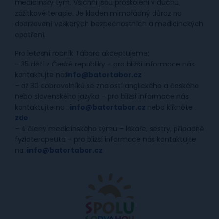
medicínský tým. Všichni jsou proškoleni v duchu
zážitkové terapie. Je kladen mimořádný důraz na
dodržování veškerých bezpečnostních a medicinckých
opatření.
Pro letošní ročník Tábora akceptujeme:
– 35 dětí z České republiky – pro bližší informace nás
kontaktujte na:
info@b
atortabor.cz
– až 30 dobrovolníků se znalostí anglického a českého
nebo slovenského jazyka – pro bližší informace nás
kontaktujte na :
info@batortabor.cz
nebo klikněte
zde
– 4 členy medicínského týmu – lékaře, sestry, případně
fyzioterapeuta – pro bližší informace nás kontaktujte
na:
info@b
atortabor.cz