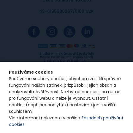
43-6195580267/0100 CZK
Službu online dárcovství poskytuje
Barion Payment Inc. Barion neboli
Electronic Money Issuer (EMI),
licencovaný Maďarskou národní
bankou, fungující na základě
Používáme cookies
Electronic Money EU Directive
(2009/110/EC). Licence id: H-EN-I-
Používáme soubory cookies, abychom zajistili správné
1064/2013
fungování našich stránek, přizpůsobili jejich obsah a
analyzovali návštěvnost. Nezbytné cookies jsou nutné
pro fungování webu a nelze je vypnout. Ostatní
© 2024/2025 Spolu s odvahou
cookies (např. pro analytiku) nastavíme jen s vaším
souhlasem.
Zásady ochrany osobních údajů
Nastavení
Více informací naleznete v našich
Zásadách používání
souborů cookie
cookies
.