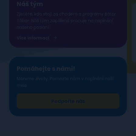
Náš tým
Zjistěte, kdo stojí za chodem a programy Bátor
Tábor. Náš tým zapáleně pracuje na naplnění
našeho poslání.
Více informací
Pomáhejte s námi!
Měníme životy. Pomozte nám v naplnění naší
mise.
Podpořte nás