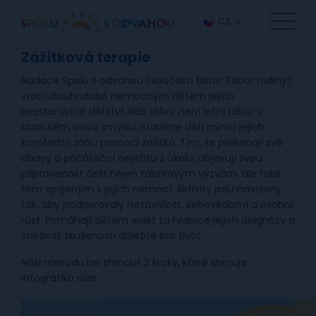
CZ
Zážitková terapie
Nadace Spolu s odvahou (součástí Bátor Tábor rodiny)
vrací dlouhodobě nemocným dětem jejich
bezstarostné dětství. Náš tábor není letní tábor v
klasickém slova smyslu. Stavíme děti mimo jejich
komfortní zónu pomocí zážitků. Tím, že překonají své
obavy a počáteční nejistitu z úkolu, objevují svou
připravenost čelit nejen táborovým výzvám, ale také
těm spojeným s jejich nemocí. Aktivity jsou navrženy
tak, aby podporovaly nezávislost, sebevědomí a osobní
růst. Pomáhají dětem vidět za hranice jejich diagnózy a
získávat zkušenosti důležité pro život.
Naši metodu lze shrnout 3 kroky, které shrnuje
infografika níže.