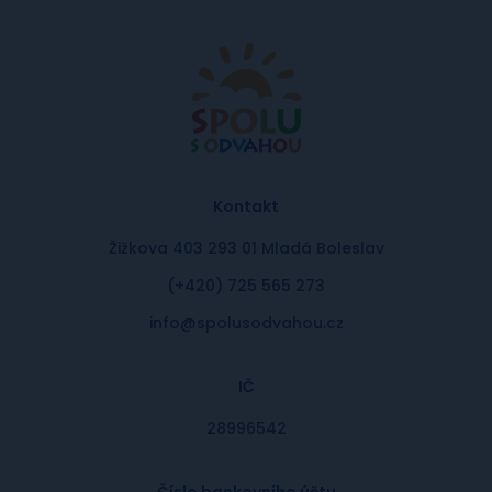
Kontakt
Žižkova 403 293 01 Mladá Boleslav
(+420) 725 565 273
info@spolusodvahou.cz
IČ
28996542
Číslo bankovního účtu