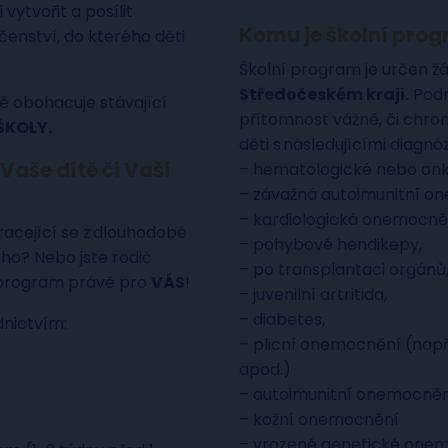
ytvořit a posílit
Komu je školní pro
ečenství, do kterého děti
Školní program je určen ž
Středočeském kraji.
Podm
ě obohacuje stávající
přítomnost vážně, či chro
ŠKOLY.
děti s následujícími diagnó
Vaše dítě či Vaši
– hematologické nebo on
– závažná autoimunitní o
– kardiologická onemocněn
racející se z dlouhodobé
– pohybové hendikepy,
ho? Nebo jste rodič
– po transplantaci orgánů
 program právě pro
VÁS
!
– juvenilní artritida,
– diabetes,
dnictvím:
– plicní onemocnění (např
apod.)
– autoimunitní onemocnění 
– kožní onemocnění
– vrozené genetické one