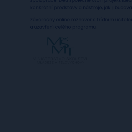
spolupráce. Děti společně tvoří projekt ideáln
konkrétní představy a nástroje, jak ji budova
Závěrečný online rozhovor s třídním učitelem 
a uzavření celého programu.