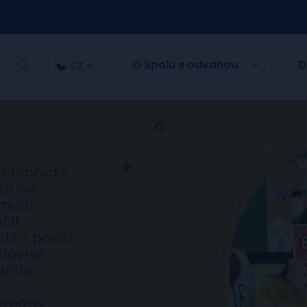
O Spolu s odvahou
D
CZ
chronicky
zi své
omuto
čít
ii a posílit
 Návrat
ídního
 s námi