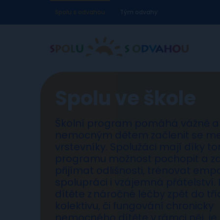
Spolu s odvahou
Tým odvahy
Spolu ve škole
Školní program pomáhá vážně a 
nemocným dětem začlenit se me
vrstevníky. Spolužáci mají díky t
programu možnost pochopit a za
přijímat odlišnosti, trénovat empat
spolupráci i vzájemná přátelství.
dítěte z náročné léčby zpět do tř
kolektivu, či fungování chronicky
nemocného dítěte v rámci něj, je