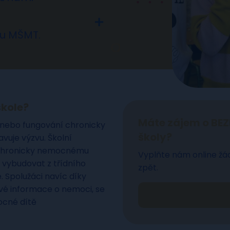
tu MŠMT.
škole?
Máte zájem o BEZ
y nebo fungování chronicky
školy?
vuje výzvu. Školní
chronicky nemocnému
Vyplňte nám online žá
a vybudovat z třídního
zpět.
e. Spolužáci navíc díky
vé informace o nemoci, se
ocné dítě