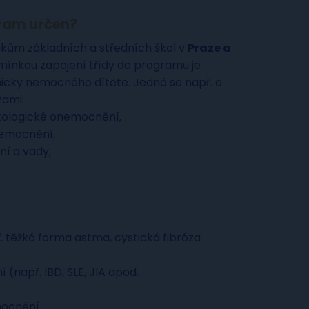
gram určen?
ákům základních a středních škol v
Praze a
ínkou zapojení třídy do programu je
nicky nemocného dítěte. Jedná se např. o
zami:
kologické onemocnění,
nemocnění,
í a vady,
,
. těžká forma astma, cystická fibróza
(např. IBD, SLE, JIA apod.
mocnění