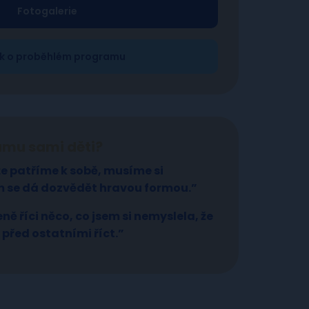
Fotogalerie
k o proběhlém programu
ramu sami děti?
že patříme k sobě, musíme si
m se dá dozvědět hravou formou.”
ně říci něco, co jsem si nemyslela, že
před ostatními říct.”