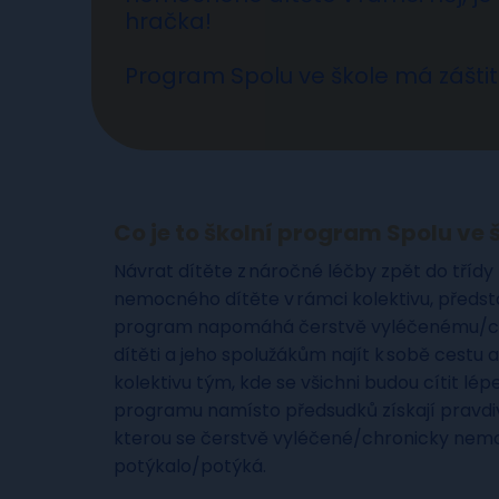
hračka!
Program Spolu ve škole má zášti
Co je to školní program Spolu ve 
Návrat dítěte z náročné léčby zpět do tříd
nemocného dítěte v rámci kolektivu, předsta
program napomáhá čerstvě vyléčenému/
dítěti a jeho spolužákům najít k sobě cestu 
kolektivu tým, kde se všichni budou cítit lép
programu namísto předsudků získají pravdi
kterou se čerstvě vyléčené/chronicky nem
potýkalo/potýká.