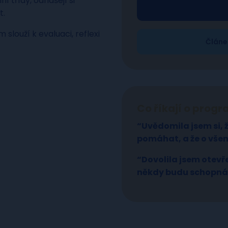
í třídy, odnášejí si
t.
slouží k evaluaci, reflexi
Článe
Co říkají o prog
“Uvědomila jsem si, 
pomáhat, a že o vše
“Dovolila jsem otevře
někdy budu schopná 