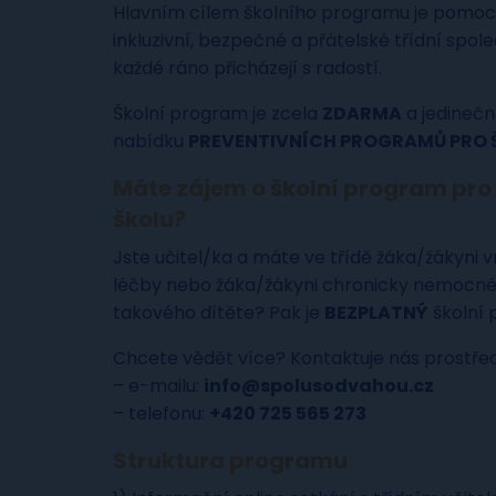
Hlavním cílem školního programu je pomoci v
inkluzivní, bezpečné a přátelské třídní spol
každé ráno přicházejí s radostí.
Školní program je zcela
ZDARMA
a jedinečn
nabídku
PREVENTIVNÍCH PROGRAMŮ PRO 
Máte zájem o školní program pro 
školu?
Jste učitel/ka a máte ve třídě žáka/žákyni v
léčby nebo žáka/žákyni chronicky nemocné
takového dítěte? Pak je
BEZPLATNÝ
školní
Chcete vědět více? Kontaktuje nás prostře
– e-mailu:
info@spolusodvahou.cz
– telefonu:
+420 725 565 273
Struktura programu