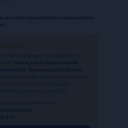
čen pro děti s psychickým onemocněním
em!
řebujeme?
 záměrně připraven tak, aby školy a
žoval.
Veškerý potřebný materiál
ymyslíme. Škola ani učitel/ka nic
se uskutečňuje v přirozeném prostředí
Výběr vhodného dne a načasování
ákladě preferencí učitele/ky.
tuje nás prostřednictvím:
usodvahou.cz
65 273