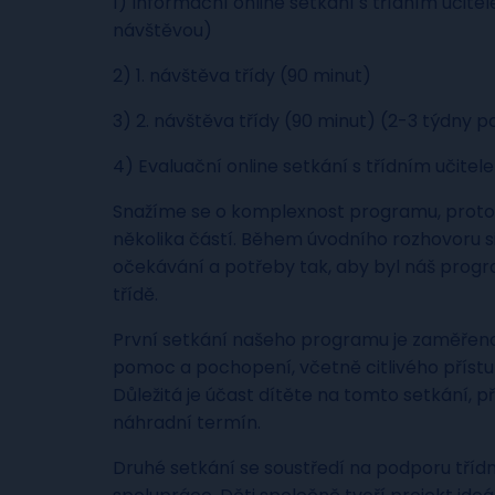
1) Informační online setkání s třídním učitel
návštěvou)
2) 1. návštěva třídy (90 minut)
3) 2. návštěva třídy (90 minut) (2-3 týdny p
4) Evaluační online setkání s třídním učite
Snažíme se o komplexnost programu, proto 
několika částí. Během úvodního rozhovoru s
očekávání a potřeby tak, aby byl náš prog
třídě.
První setkání našeho programu je zaměřeno
pomoc a pochopení, včetně citlivého přístu
Důležitá je účast dítěte na tomto setkání, 
náhradní termín.
Druhé setkání se soustředí na podporu třídn