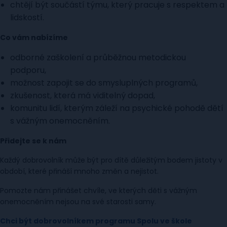
chtějí být součástí týmu, který pracuje s respektem a
lidskostí.
Co vám nabízíme
odborné zaškolení a průběžnou metodickou
podporu,
možnost zapojit se do smysluplných programů,
zkušenost, která má viditelný dopad,
komunitu lidí, kterým záleží na psychické pohodě dětí
s vážným onemocněním.
Přidejte se k nám
Každý dobrovolník může být pro dítě důležitým bodem jistoty v
období, které přináší mnoho změn a nejistot.
Pomozte nám přinášet chvíle, ve kterých děti s vážným
onemocněním nejsou na své starosti samy.
Chci být dobrovolníkem programu Spolu ve škole