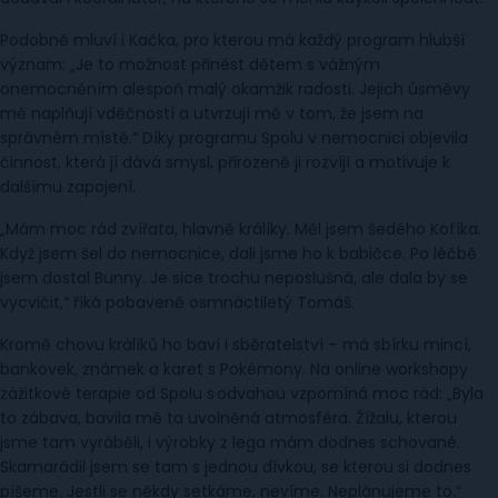
Podobně mluví i Kačka, pro kterou má každý program hlubší
význam: „Je to možnost přinést dětem s vážným
onemocněním alespoň malý okamžik radosti. Jejich úsměvy
mě naplňují vděčností a utvrzují mě v tom, že jsem na
správném místě.“ Díky programu Spolu v nemocnici objevila
činnost, která jí dává smysl, přirozeně ji rozvíjí a motivuje k
dalšímu zapojení.
„Mám moc rád zvířata, hlavně králíky. Měl jsem šedého Kofíka.
Když jsem šel do nemocnice, dali jsme ho k babičce. Po léčbě
jsem dostal Bunny. Je sice trochu neposlušná, ale dala by se
vycvičit,“ říká pobaveně osmnáctiletý Tomáš.
Kromě chovu králíků ho baví i sběratelství – má sbírku mincí,
bankovek, známek a karet s Pokémony. Na online workshopy
zážitkové terapie od Spolu s odvahou vzpomíná moc rád: „Byla
to zábava, bavila mě ta uvolněná atmosféra. Žížalu, kterou
jsme tam vyráběli, i výrobky z lega mám dodnes schované.
Skamarádil jsem se tam s jednou dívkou, se kterou si dodnes
píšeme. Jestli se někdy setkáme, nevíme. Neplánujeme to.“