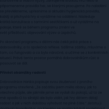
stanovíme si vlastní výzvy, zahrajeme krátkou hru nebo si
připomeneme pravidla her, se kterými pracujeme. Po naladění
se převlékneme, upřesníme si aktuální hygienická pravidla,
každý si přichystá hry a vyrážíme na oddělení. Následuje
krátká konzultace s tamními sestřičkami a už vyrážíme na
pokoje, které se během programu změní ve
svět příležitostí, objevování výzev a úspěchů.
Po skončení programu s dětmi nás čeká ještě práce s
dobrovolníky, a to společná reflexe. Sdílíme zážitky, mluvíme o
tom, co fungovalo a co bylo náročné, a učíme se z konkrétních
situací. Právě tento prostor pomáhá dobrovolníkům růst a
posouvat se dál.
Přinést okamžiky radosti
Dobrovolnice Hanka popisuje svou zkušenost z prvního
programu otevřeně: „Ze začátku jsem měla obavy, jak to
všechno půjde, ale jakmile jsme se vydali do pokojů, už to ze
mě opadlo.O to silnější ale bylo vidět, jak hry dětem dělají
radost a jak v nich dokážou vyhrávat na plné čáře.“ Jistotu jí
dodával i koordinátor, na kterého se mohla kdykoli spolehnout.