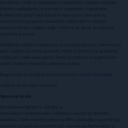
Workshop vznikl ve spolupráci s Nadačním fondem Kulíšek,
kterému děkujeme za pomoc s organizací odpoledne.
Poděkování patří také Fakultní nemocnici Ostrava za
otevřenost k podpoře duševního zdraví dětí s vážným
onemocněním a jejich rodin. Těšíme se, až se do Ostravy
vypravíme znovu.
Workshop nabídne bezpečný a otevřený prostor, kde mohou
děti i rodiče na chvíli zpomalit, tvořit a strávit čas společně.
Vítáni jsou také sourozenci. Účast je zdarma a organizátoři
zajistí veškerý materiál i odborné vedení.
Registrovat se můžete
prostřednictvím online formuláře
.
Těšíme se na vás v Ostravě!
Spolu ve škole
Pomáháme dětem s vážným a
chronickým onemocnění zvládnout návrat do školního
kolektivu. Dobrovolníci podporují děti i spolužáky a pomáhají
vytvářet bezpečné prostředí pro otevřenou komunikaci a