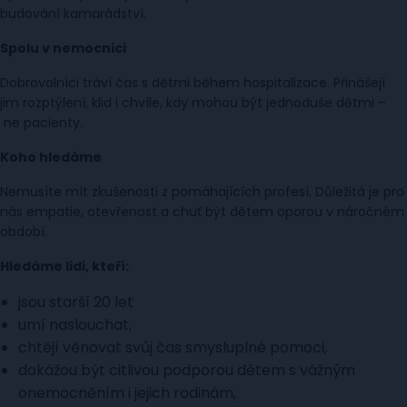
budování kamarádství.
Spolu v nemocnici
Dobrovolníci tráví čas s dětmi během hospitalizace. Přinášejí
jim rozptýlení, klid i chvíle, kdy mohou být jednoduše dětmi –
ne pacienty.
Koho hledáme
Nemusíte mít zkušenosti z pomáhajících profesí. Důležitá je pro
nás empatie, otevřenost a chuť být dětem oporou v náročném
období.
Hledáme lidi, kteří:
jsou starší 20 let
umí naslouchat,
chtějí věnovat svůj čas smysluplné pomoci,
dokážou být citlivou podporou dětem s vážným
onemocněním i jejich rodinám,