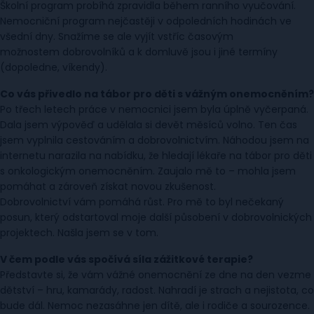
Školní program probíhá zpravidla během ranního vyučování.
Nemocniční program nejčastěji v odpoledních hodinách ve
všední dny. Snažíme se ale vyjít vstříc časovým
možnostem dobrovolníků a k domluvě jsou i jiné termíny
(dopoledne, víkendy).
Co vás přivedlo na tábor pro děti s vážným onemocněním?
Po třech letech práce v nemocnici jsem byla úplně vyčerpaná.
Dala jsem výpověď a udělala si devět měsíců volno. Ten čas
jsem vyplnila cestováním a dobrovolnictvím. Náhodou jsem na
internetu narazila na nabídku, že hledají lékaře na tábor pro děti
s onkologickým onemocněním. Zaujalo mě to – mohla jsem
pomáhat a zároveň získat novou zkušenost.
Dobrovolnictví vám pomáhá růst. Pro mě to byl nečekaný
posun, který odstartoval moje další působení v dobrovolnických
projektech. Našla jsem se v tom.
V čem podle vás spočívá síla zážitkové terapie?
Představte si, že vám vážné onemocnění ze dne na den vezme
dětství – hru, kamarády, radost. Nahradí je strach a nejistota, co
bude dál. Nemoc nezasáhne jen dítě, ale i rodiče a sourozence.