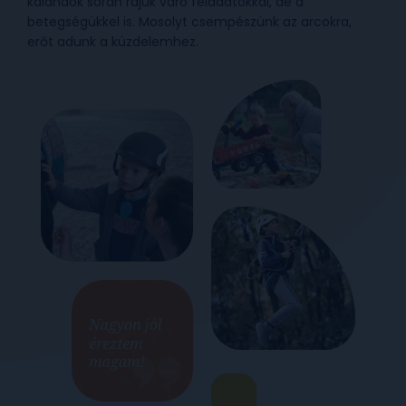
kalandok során rájuk váró feladatokkal, de a
betegségükkel is. Mosolyt csempészünk az arcokra,
erőt adunk a küzdelemhez.