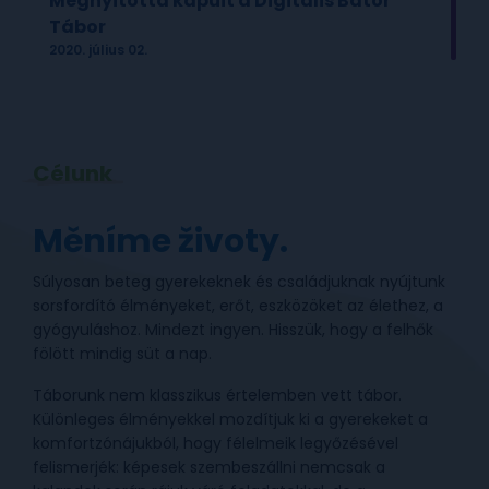
Megnyitotta kapuit a Digitális Bátor
Tábor
2020. július 02.
Célunk
Měníme životy.
Súlyosan beteg gyerekeknek és családjuknak nyújtunk
sorsfordító élményeket, erőt, eszközöket az élethez, a
gyógyuláshoz. Mindezt ingyen. Hisszük, hogy a felhők
fölött mindig süt a nap.
Táborunk nem klasszikus értelemben vett tábor.
Különleges élményekkel mozdítjuk ki a gyerekeket a
komfortzónájukból, hogy félelmeik legyőzésével
felismerjék: képesek szembeszállni nemcsak a