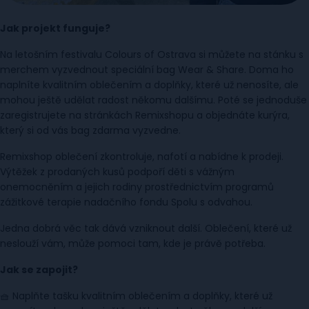
Jak projekt funguje?
Na letošním festivalu Colours of Ostrava si můžete na stánku s
merchem vyzvednout speciální bag Wear & Share. Doma ho
naplníte kvalitním oblečením a doplňky, které už nenosíte, ale
mohou ještě udělat radost někomu dalšímu. Poté se jednoduše
zaregistrujete na stránkách Remixshopu a objednáte kurýra,
který si od vás bag zdarma vyzvedne.
Remixshop oblečení zkontroluje, nafotí a nabídne k prodeji.
Výtěžek z prodaných kusů podpoří děti s vážným
onemocněním a jejich rodiny prostřednictvím programů
zážitkové terapie nadačního fondu Spolu s odvahou.
Jedna dobrá věc tak dává vzniknout další. Oblečení, které už
neslouží vám, může pomoci tam, kde je právě potřeba.
Jak se zapojit?
🧺 Naplňte tašku kvalitním oblečením a doplňky, které už