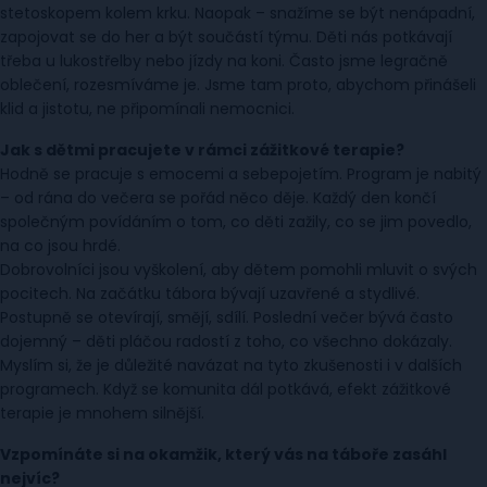
stetoskopem kolem krku. Naopak – snažíme se být nenápadní,
zapojovat se do her a být součástí týmu. Děti nás potkávají
třeba u lukostřelby nebo jízdy na koni. Často jsme legračně
oblečení, rozesmíváme je. Jsme tam proto, abychom přinášeli
klid a jistotu, ne připomínali nemocnici.
Jak s dětmi pracujete v rámci zážitkové terapie?
Hodně se pracuje s emocemi a sebepojetím. Program je nabitý
– od rána do večera se pořád něco děje. Každý den končí
společným povídáním o tom, co děti zažily, co se jim povedlo,
na co jsou hrdé.
Dobrovolníci jsou vyškolení, aby dětem pomohli mluvit o svých
pocitech. Na začátku tábora bývají uzavřené a stydlivé.
Postupně se otevírají, smějí, sdílí. Poslední večer bývá často
dojemný – děti pláčou radostí z toho, co všechno dokázaly.
Myslím si, že je důležité navázat na tyto zkušenosti i v dalších
programech. Když se komunita dál potkává, efekt zážitkové
terapie je mnohem silnější.
Vzpomínáte si na okamžik, který vás na táboře zasáhl
nejvíc?