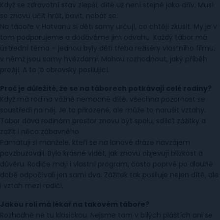
Když se zdravotní stav zlepší, dítě už není stejné jako dřív. Musí
se znovu učit hrát, bavit, nebát se.
Na táboře v Hatvanu si děti samy určují, co chtějí zkusit. My je v
tom podporujeme a dodáváme jim odvahu. Každý tábor má
ústřední téma – jednou byly děti třeba režiséry vlastního filmu,
v němž jsou samy hvězdami. Mohou rozhodnout, jaký příběh
prožijí. A to je obrovsky posilující.
Proč je důležité, že se na táborech potkávají celé rodiny?
Když má rodina vážně nemocné dítě, všechna pozornost se
soustředí na něj. Je to přirozené, ale může to narušit vztahy.
Tábor dává rodinám prostor znovu být spolu, sdílet zážitky a
zažít i něco zábavného.
Pamatuji si manžele, kteří se na lanové dráze navzájem
povzbuzovali. Bylo krásné vidět, jak znovu objevují blízkost a
důvěru. Rodiče mají i vlastní program, často poprvé po dlouhé
době odpočívali jen sami dva. Zážitek tak posiluje nejen dítě, ale
i vztah mezi rodiči.
Jakou roli má lékař na takovém táboře?
Rozhodně ne tu klasickou. Nejsme tam v bílých pláštích ani se