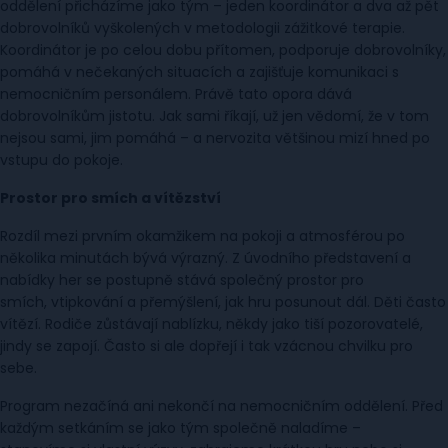
oddělení přicházíme jako tým – jeden koordinátor a dva až pět
dobrovolníků vyškolených v metodologii zážitkové terapie.
Koordinátor je po celou dobu přítomen, podporuje dobrovolníky,
pomáhá v nečekaných situacích a zajišťuje komunikaci s
nemocničním personálem. Právě tato opora dává
dobrovolníkům jistotu. Jak sami říkají, už jen vědomí, že v tom
nejsou sami, jim pomáhá – a nervozita většinou mizí hned po
vstupu do pokoje.
Prostor pro smích a vítězství
Rozdíl mezi prvním okamžikem na pokoji a atmosférou po
několika minutách bývá výrazný. Z úvodního představení a
nabídky her se postupně stává společný prostor pro
smích, vtipkování a přemýšlení, jak hru posunout dál. Děti často
vítězí. Rodiče zůstávají nablízku, někdy jako tiší pozorovatelé,
jindy se zapojí. Často si ale dopřejí i tak vzácnou chvilku pro
sebe.
Program nezačíná ani nekončí na nemocničním oddělení. Před
každým setkáním se jako tým společně naladíme –