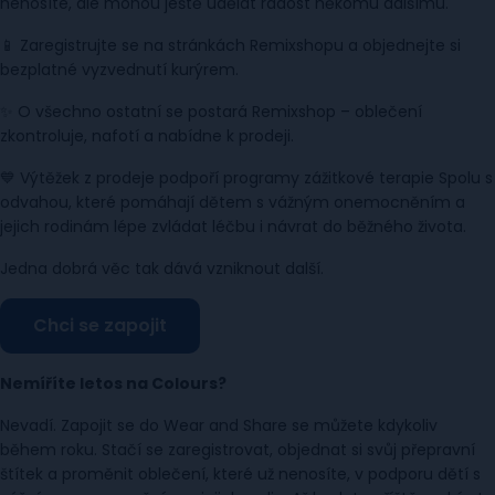
nenosíte, ale mohou ještě udělat radost někomu dalšímu.
📱 Zaregistrujte se na stránkách Remixshopu a objednejte si
bezplatné vyzvednutí kurýrem.
✨ O všechno ostatní se postará Remixshop – oblečení
zkontroluje, nafotí a nabídne k prodeji.
💙 Výtěžek z prodeje podpoří programy zážitkové terapie Spolu s
odvahou, které pomáhají dětem s vážným onemocněním a
jejich rodinám lépe zvládat léčbu i návrat do běžného života.
Jedna dobrá věc tak dává vzniknout další.
Chci se zapojit
Nemíříte letos na Colours?
Nevadí. Zapojit se do Wear and Share se můžete kdykoliv
během roku. Stačí se zaregistrovat, objednat si svůj přepravní
štítek a proměnit oblečení, které už nenosíte, v podporu dětí s