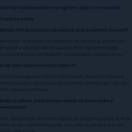
Chci být dobrovolníkem programu Spolu v nemocnici
Často se ptáte
Musím mít zkušenosti z podobné dobrovolnické činnosti?
Nemusíte. Důležitější, než předchozí zkušenosti je otevřenost,
empatie a chuť být dětem oporou. Před zapojením každý
dobrovolník prochází školením a má podporu našeho týmu.
Kolik času dobrovolnictví zabere?
Záleží na programu i vašich možnostech. Společně hledáme
formu zapojení, která bude dlouhodobě udržitelná pro vás i pro
děti, kterým pomáháte.
Můžu si vybrat, jestli chci pomáhat ve škole nebo v
nemocnici?
Ano. Dobrovolníci se mohou zapojit do programu Spolu ve škole
nebo Spolu v nemocnici podle toho, kde se cítí lépe a co jim
dává větší smysl.