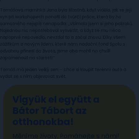
Tomášova maminka Jana byla šťastná, když viděla, jak se její
syn při workshopech ponořil do tvůrčí práce, která by ho
samotného nejspíš nenapadla. „Všímala jsem si jeho pokroků.
Najednou nic nepotřeboval vysvětlit, a když se mu něco
napoprvé nepovedlo, nevzdal to a začal znovu. Díky všem
zážitkům a novým lidem, které nám nadační fond Spolu s
odvahou přinesl do života, jsme oba mohli na chvíli
zapomenout na starosti.“
Tomáš má jeden velký sen – chce si koupit terénní auto a
vydat se s ním objevovat svět.
Vigyük el együtt a
Bátor Tábort az
otthonokba!
Měníme životy. Pomáhejte s námi!