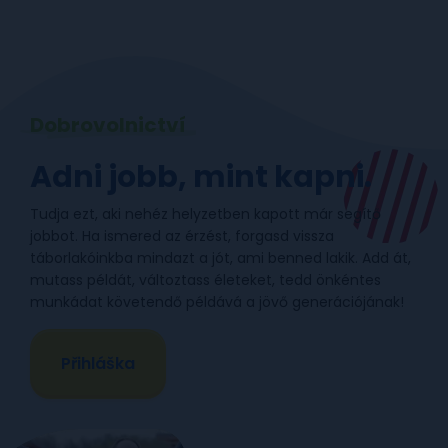
Dobrovolnictví
Adni jobb, mint kapni.
Tudja ezt, aki nehéz helyzetben kapott már segítő
jobbot. Ha ismered az érzést, forgasd vissza
táborlakóinkba mindazt a jót, ami benned lakik. Add át,
mutass példát, változtass életeket, tedd önkéntes
munkádat követendő példává a jövő generációjának!
Přihláška