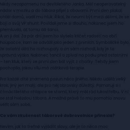
Nikdy nezapomenu na devítiletého Janka. Měl neoperovatelný
nádor v mozku a do tábora přijel s obavami. První den plakal,
chtěl domů, vadil mu hluk. Říkal, že neumí být mezi dětmi, že se
bojí o svůj VP shunt. Povídali jsme si dlouho, nakonec jsem ho
přemluvila, ať tomu dá šanci.
A on ji dal. Za pár dní jsem ho slyšela křičet radostí na obří
houpačce, kam se odvážil jako jeden z prvních. Symbolické bylo,
že ostatní děti ho rozhoupaly a on sám rozhodl, kdy je ta
správná výška. Nakonec tančil a zpíval na pódiu před ostatními
– ten kluk, který se první den bál vyjít z chatky. Tehdy jsem
pochopila, jakou sílu má zážitková terapie.
Pro každé dítě znamená posun něco jiného. Někdo udělá velký
krok, jiný jen malý, ale pro něj obrovsky důležitý. Pamatuji si i
čtrnáctiletého chlapce se stomií, který měl rád lukostřelbu. V ní
se stal hvězdou tábora. A možná právě to mu pomohlo znovu
věřit sám sobě.
Co vám zkušenost táborové dobrovolnice přinesla?
Nevím, jak to trefně vyjádřit slovy, ale je to něco moc