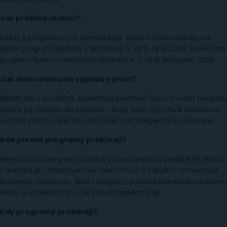
Jak probíhá školení?
Každý z programů má samostatné školení. Dobrovolníky na
školní program školíme v Bratislavě 9. až 11. října 2026, školení na
program Spolu v nemocnici proběhne 7. až 8. listopadu 2026
Jak dobrovolnictví vypadá v praxi?
Někdy jde o povídání, společnou kreativní činnost nebo podporu
dítěte při návratu do kolektivu. Jindy stačí být chvíli nablízku a
vytvořit prostor, kde se dítě může cítit bezpečně a uvolněně.
Kde přesně programy probíhají?
Nemocniční program probíhá v současnosti v pražské FN Motol,
v jednání je i Thomayerova nemocnice a Fakultní nemocnice
Královské Vinohrady. Školní program probíhá převážně na území
Prahy a v menší míře i ve Středočeském kraji.
Kdy programy probíhají?