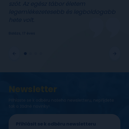
szót. Az egész tábor életem
legemlékezetesebb és legboldogabb
hete volt.
Balázs, 17 éves
Newsletter
Přihlaste se k odběru našeho newsletteru, nepříjdete
tak o žádné novinky!
Přihlásit se k odběru newsletteru