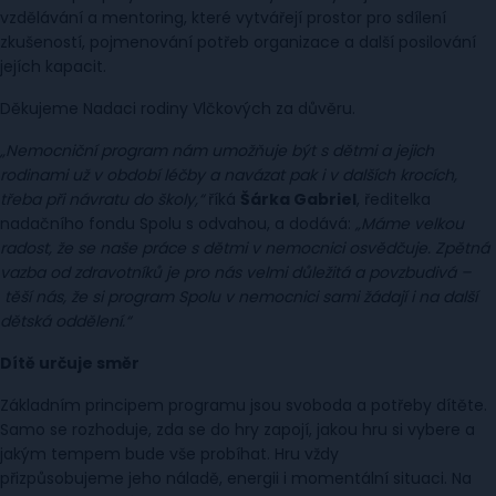
vzdělávání a mentoring, které vytvářejí prostor pro sdílení
zkušeností, pojmenování potřeb organizace a další posilování
jejích kapacit.
Děkujeme Nadaci rodiny Vlčkových za důvěru.
„Nemocniční program nám umožňuje být s dětmi a jejich
rodinami už v období léčby a navázat pak i v dalších krocích,
třeba při návratu do školy,“
říká
Šárka Gabriel
, ředitelka
nadačního fondu Spolu s odvahou, a dodává:
„Máme velkou
radost, že se naše práce s dětmi v nemocnici osvědčuje. Zpětná
vazba od zdravotníků je pro nás velmi důležitá a povzbudivá –
těší nás, že si program Spolu v nemocnici sami žádají i na další
dětská oddělení.“
Dítě určuje směr
Základním principem programu jsou svoboda a potřeby dítěte.
Samo se rozhoduje, zda se do hry zapojí, jakou hru si vybere a
jakým tempem bude vše probíhat. Hru vždy
přizpůsobujeme jeho náladě, energii i momentální situaci. Na