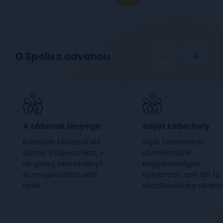
O Spolu s odvahou
A táborok lényege
Saját táborhely
Különféle kihívások elé
Saját tárborhelyet
állítani a táborozókat, s
üzemeltetünk
rengeteg sikerélményt
Magyarországon,
és megerősítést adni
Hatvanban, ami 168 fő
nekik
elszállásolására alkalm