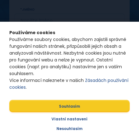
JMÉNO
Používáme cookies
Používáme soubory cookies, abychom zajistili správné
PŘÍJMENÍ
fungování našich stránek, přizpůsobili jejich obsah a
analyzovali návštěvnost. Nezbytné cookies jsou nutné
pro fungování webu a nelze je vypnout. Ostatní
cookies (např. pro analytiku) nastavíme jen s vaším
E-MAIL
souhlasem.
Více informací naleznete v našich
Zásadách používání
cookies
.
Přijímám
Zásady ochrany osobních údajů
.
Souhlasím
Vlastní nastavení
Nesouhlasím
Přihlásit se