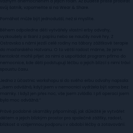
vážným onemocněním a jejich rodin. Až budete příště probírat
svůj šatník, vzpomeňte si na Wear & Share.
Pomáhat může být jednodušší, než si myslíte.
Během odpoledne děti vytvářely vlastní erby odvahy,
vyzkoušely si tkaní z papíru nebo se naučily nové hry. Z
Ostravska s námi jezdí celé rodiny na tábory zážitkové terapie
do maďarského Hatvanu. O to větší radost máme, že jsme
tentokrát mohli přijet za nimi a uspořádat program přímo do
nemocnice, kde děti podstupují léčbu a jejich blízcí s nimi tráví
spoustu času.
Jedna z účastnic workshopu si do svého erbu odvahy napsala:
„Jsem odvážná, když jsem v nemocnici vydržela být sama bez
mamky. I když jen přes noc, vše jsem zvládla. I při operaci jsem
byla moc odvážná.“
Právě podobné okamžiky připomínají, jak důležité je vytvářet
dětem a jejich blízkým prostor pro společné zážitky, radost,
blízkost a vzájemnou podporu i v období léčby a zotavování.