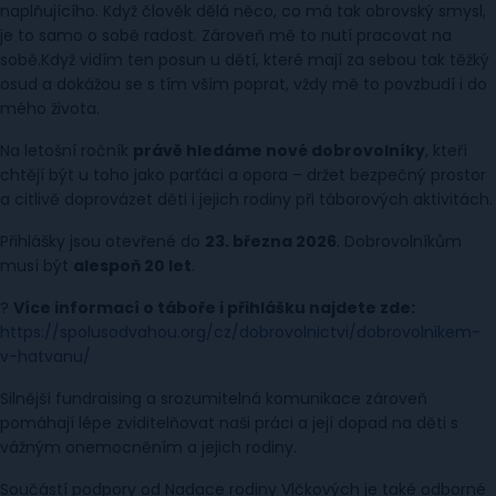
naplňujícího. Když člověk dělá něco, co má tak obrovský smysl,
je to samo o sobě radost. Zároveň mě to nutí pracovat na
sobě.Když vidím ten posun u dětí, které mají za sebou tak těžký
osud a dokážou se s tím vším poprat, vždy mě to povzbudí i do
mého života.
Na letošní ročník
právě hledáme nové dobrovolníky
, kteří
chtějí být u toho jako parťáci a opora – držet bezpečný prostor
a citlivě doprovázet děti i jejich rodiny při táborových aktivitách.
Přihlášky jsou otevřené do
23. března 2026
. Dobrovolníkům
musí být
alespoň 20 let
.
?
Více informací o táboře i přihlášku najdete zde:
https://spolusodvahou.org/cz/dobrovolnictvi/dobrovolnikem-
v-hatvanu/
Silnější fundraising a srozumitelná komunikace zároveň
pomáhají lépe zviditelňovat naši práci a její dopad na děti s
vážným onemocněním a jejich rodiny.
Součástí podpory od Nadace rodiny Vlčkových je také odborné