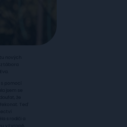
stu nových
 z tábora
Eva.
e s pomocí
ála jsem se
doufat, že
překonat. Teď
zectví
la s rodiči a
nu v Evropě,