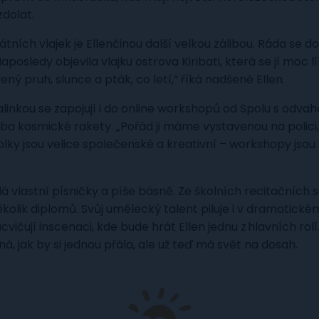
 zdolat.
tních vlajek je Ellenčinou další velkou zálibou. Ráda se do
Naposledy objevila vlajku ostrova Kiribati, která se jí moc lí
vený pruh, slunce a pták, co letí,“ říká nadšeně Ellen.
linkou se zapojují i do online workshopů od Spolu s odvaho
ba kosmické rakety. „Pořád ji máme vystavenou na polici,
lky jsou velice společenské a kreativní – workshopy jsou 
ádá vlastní písničky a píše básně. Ze školních recitačních s
kolik diplomů. Svůj umělecký talent piluje i v dramatické
vičují inscenaci, kde bude hrát Ellen jednu z hlavních rolí
ná, jak by si jednou přála, ale už teď má svět na dosah.