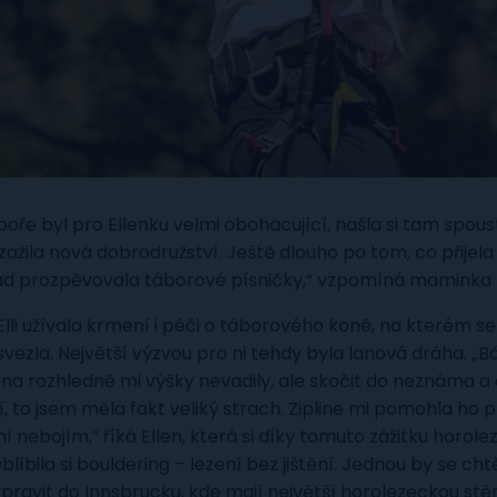
boře byl pro Ellenku velmi obohacující, našla si tam spou
ažila nová dobrodružství. Ještě dlouho po tom, co přijela
ád prozpěvovala táborové písničky,“ vzpomíná maminka 
Elli užívala krmení i péči o táborového koně, na kterém s
 svezla. Největší výzvou pro ni tehdy byla lanová dráha. „B
 na rozhledně mi výšky nevadily, ale skočit do neznáma a 
, to jsem měla fakt veliký strach. Zipline mi pomohla ho 
ení nebojím,“ říká Ellen, která si díky tomuto zážitku horole
blíbila si bouldering – lezení bez jištění. Jednou by se chtě
ypravit do Innsbrucku, kde mají největší horolezeckou stě