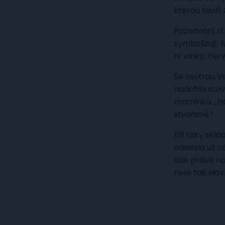
kterou touží
Poznávání stá
symbolizují. 
ní vlnky, čer
Se sestrou Va
nadchla stav
maminka. „Ho
stvořené.“
Elli taky skl
odnesla už ně
kde právě nac
není tak slav