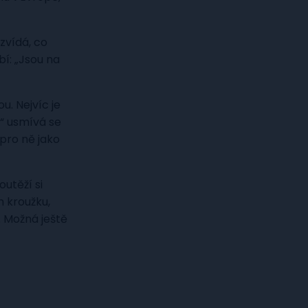
zvídá, co
bí: „Jsou na
u. Nejvíc je
“ usmívá se
pro ně jako
outěží si
m kroužku,
. Možná ještě