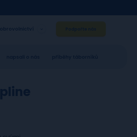
obrovolnictví
Podpořte nás
napsali o nás
příběhy táborníků
ipline