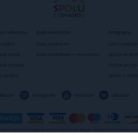
u s odvahou
Dobrovolnictví
Programy
oslání
Dobrovolnictví
Letní rodinný
vý areál
Dobrovolníkem v nemocnici
Spolu ve ško
ová terapie
Online prog
í zprávy
Spolu v nemo
ebook
Instagram
Youtube
LinkedIn
 online dárcovství poskytuje Barion Payment Inc. Barion neboli Electronic Money Issuer
encovaný Maďarskou národní bankou, fungující na základě Electronic Money EU Direc
(2009/110/EC). Licence id: H-EN-I-1064/2013