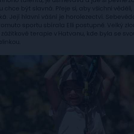
mnoho talentů, je usměvavá a jde si pevně z
ou chce být slavná. Přeje si, aby všichni věděli
á. Její hlavní vášní je horolezectví. Sebevě
omuto sportu sbírala Elli postupně. Velký zlo
 zážitkové terapie v Hatvanu, kde byla se sv
linkou.