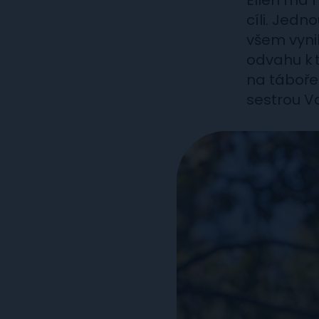
Ellen má 
cíli. Jedn
všem vynik
odvahu k t
na táboře
sestrou Va