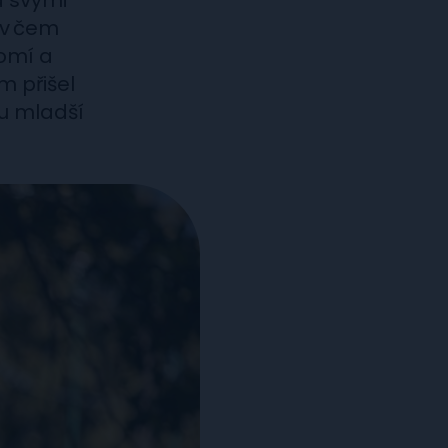
a svými
, v čem
domí a
m přišel
ou mladší