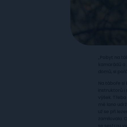
„Pobyt na tá
kamarádů a z
domů, si poř
Na táboře si 
instruktorů i
výšek. Třeba
mě lano udrží
už se při lez
zamilovala. O
se sestrou v