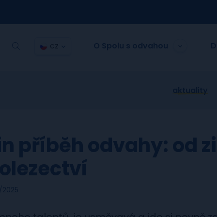
O Spolu s odvahou
D
CZ
aktuality
in příběh odvahy: od z
olezectví
/2025