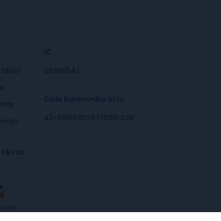
IČ
 tábor
28996542
le
Číslo bankovního účtu
ramy
43-6195580267/0100 CZK
cnici
TikTok
 (EMI),
tive