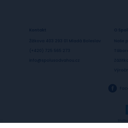
Kontakt
O Spol
Žižkova 403 293 01 Mladá Boleslav
Naše p
(+420) 725 565 273
Táboro
info@spolusodvahou.cz
Zážitk
Výročn
Fac
Službu
lic