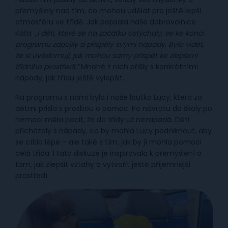
přemýšlely nad tím, co mohou udělat pro ještě lepší
atmosféru ve třídě. Jak popsala naše dobrovolnice
Káťa:
„I děti, které se na začátku ostýchaly, se ke konci
programu zapojily a přispěly svými nápady. Bylo vidět,
že si uvědomují, jak mohou samy přispět ke zlepšení
třídního prostředí.“
Mnohé z nich přišly s konkrétními
nápady, jak třídu ještě vylepšit.
Na programu s námi byla i naše loutka Lucy, která za
dětmi přišla s prosbou o pomoc. Po návratu do školy po
nemoci měla pocit, že do třídy už nezapadá. Děti
přicházely s nápady, co by mohla Lucy podniknout, aby
se cítila lépe – ale také s tím, jak by jí mohla pomoci
celá třída. I tato diskuze je inspirovala k přemýšlení o
tom, jak zlepšit vztahy a vytvořit ještě příjemnější
prostředí.