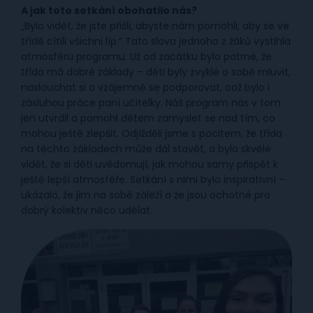
A jak toto setkání obohatilo nás?
„Bylo vidět, že jste přišli, abyste nám pomohli, aby se ve
třídě cítili všichni líp.“ Tato slova jednoho z žáků vystihla
atmosféru programu. Už od začátku bylo patrné, že
třída má dobré základy – děti byly zvyklé o sobě mluvit,
naslouchat si a vzájemně se podporovat, což bylo i
zásluhou práce paní učitelky. Náš program nás v tom
jen utvrdil a pomohl dětem zamyslet se nad tím, co
mohou ještě zlepšit. Odjížděli jsme s pocitem, že třída
na těchto základech může dál stavět, a bylo skvělé
vidět, že si děti uvědomují, jak mohou samy přispět k
ještě lepší atmosféře. Setkání s nimi bylo inspirativní –
ukázalo, že jim na sobě záleží a že jsou ochotné pro
dobrý kolektiv něco udělat.