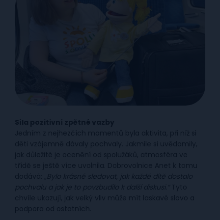
Síla pozitivní zpětné vazby
Jedním z nejhezčích momentů byla aktivita, při níž si
děti vzájemně dávaly pochvaly. Jakmile si uvědomily,
jak důležité je ocenění od spolužáků, atmosféra ve
třídě se ještě více uvolnila. Dobrovolnice Anet k tomu
dodává:
„Bylo krásné sledovat, jak každé dítě dostalo
pochvalu a jak je to povzbudilo k další diskusi.“
Tyto
chvíle ukazují, jak velký vliv může mít laskavé slovo a
podpora od ostatních.