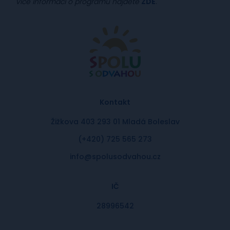
Více informací o programu najdete
ZDE
.
Kontakt
Žižkova 403 293 01 Mladá Boleslav
(+420) 725 565 273
info@spolusodvahou.cz
IČ
28996542