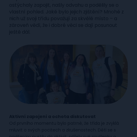
ostýchaly zapojit, našly odvahu a podělily se o
vlastní pohled. Jaké bylo jejich zjištění? Mnohé z
nich už svoji třídu považují za skvělé místo – a
zároveň vědí, že i dobré věci se dají posunout
ještě dál.
Aktivní zapojení a ochota diskutovat
Od prvního momentu bylo patrné, že třída je zvyklá
mluvit o svých pocitech a zkušenostech. Děti se s
nadšením pustily do aktivit, sdílely své myšlenky a