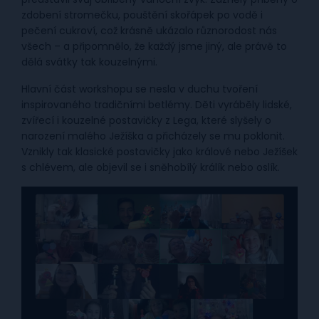
zdobení stromečku, pouštění skořápek po vodě i
pečení cukroví, což krásně ukázalo různorodost nás
všech – a připomnělo, že každý jsme jiný, ale právě to
dělá svátky tak kouzelnými.
Hlavní část workshopu se nesla v duchu tvoření
inspirovaného tradičními betlémy. Děti vyráběly lidské,
zvířecí i kouzelné postavičky z Lega, které slyšely o
narození malého Ježíška a přicházely se mu poklonit.
Vznikly tak klasické postavičky jako králové nebo Ježíšek
s chlévem, ale objevil se i sněhobílý králík nebo oslík.