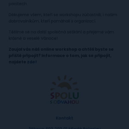
pocitech.
Děkujeme všem, kteří se workshopu zúčastnili, i našim
dobrovolníkům, kteří pomáhali s organizací.
Těšíme se na další společná setkání a přejeme vám
krásné a veselé Vánoce!
Zaujal vás náš online workshop a chtěli byste se
příště připojit? Informace o tom, jak se připojit,
najdete
zde
!
Kontakt
Žižkova 403 293 01 Mladá Boleslav