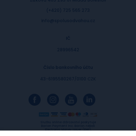
(+420) 725 565 273
info@spolusodvahou.cz
IČ
28996542
Číslo bankovního účtu
43-6195580267/0100 CZK
Službu online dárcovství poskytuje
Barion Payment Inc. Barion neboli
Electronic Money Issuer (EMI),
licencovaný Maďarskou národní