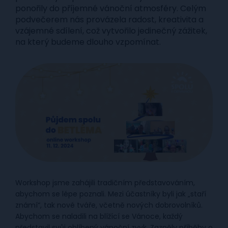
ponořily do příjemné vánoční atmosféry. Celým
podvečerem nás provázela radost, kreativita a
vzájemné sdílení, což vytvořilo jedinečný zážitek,
na který budeme dlouho vzpomínat.
Workshop jsme zahájili tradičním představováním,
abychom se lépe poznali. Mezi účastníky byli jak „staří
známí“, tak nové tváře, včetně nových dobrovolníků.
Abychom se naladili na blížící se Vánoce, každý
představil svůj oblíbený vánoční zvyk. Zazněly příběhy o