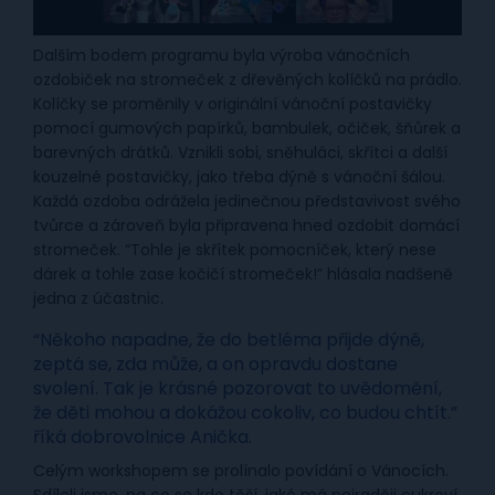
Dalším bodem programu byla výroba vánočních
ozdobiček na stromeček z dřevěných kolíčků na prádlo.
Kolíčky se proměnily v originální vánoční postavičky
pomocí gumových papírků, bambulek, očiček, šňůrek a
barevných drátků. Vznikli sobi, sněhuláci, skřítci a další
kouzelné postavičky, jako třeba dýně s vánoční šálou.
Každá ozdoba odrážela jedinečnou představivost svého
tvůrce a zároveň byla připravena hned ozdobit domácí
stromeček. “Tohle je skřítek pomocníček, který nese
dárek a tohle zase kočičí stromeček!” hlásala nadšeně
jedna z účastnic.
“Někoho napadne, že do betléma přijde dýně,
zeptá se, zda může, a on opravdu dostane
svolení. Tak je krásné pozorovat to uvědomění,
že děti mohou a dokážou cokoliv, co budou chtít.”
říká dobrovolnice Anička.
Celým workshopem se prolínalo povídání o Vánocích.
Sdíleli jsme, na co se kdo těší, jaké má nejraději cukroví