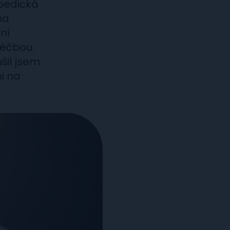
pedická
na
ní
léčbou.
šil jsem
i na