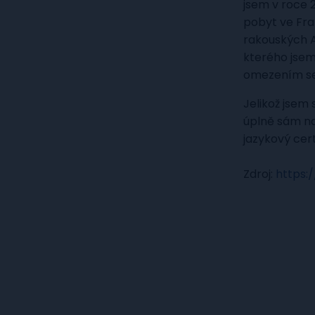
jsem v roce 
pobyt ve Fran
rakouských 
kterého jsem
omezením se 
Jelikož jsem 
úplně sám na 
jazykový certi
Zdroj:
https: