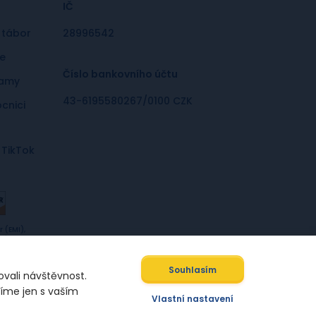
IČ
 tábor
28996542
le
Číslo bankovního účtu
ramy
43-6195580267/0100 CZK
cnici
TikTok
 (EMI),
tive
Souhlasím
ovali návštěvnost.
víme jen s vaším
Designed by
Vlastní nastavení