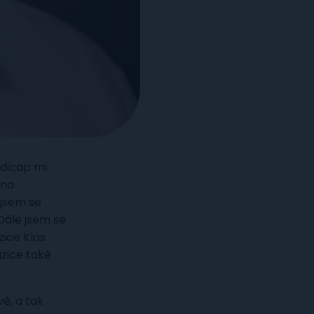
ndicap mi
 na
 jsem se
Dále jsem se
zice Klas
uzice také
ě, a tak