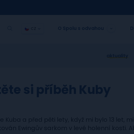
O Spolu s odvahou
D
CZ
aktuality
těte si příběh Kuby
e Kuba a před pěti lety, když mi bylo 13 let, mi
kován Ewingův sarkom v levé holenní kosti. A