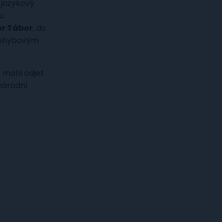
 jazykový
u
r Tábor
, do
 pohybovým
9 mohl odjet
inárodní