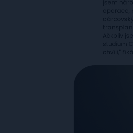
jsem náro
operace, 
dárcovský
transplant
Ačkoliv js
studium C
chvíli," ří