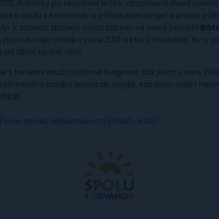
2013, dva roky po ukončení léčby, absolvoval dvoutýdenní
cii a spolu s kamarády a přáteli jsem projel a prošel půlk
Alp. K tomuto zboření mých zábran mi velmi pomohl
Báto
 poprvé odjel právě v roce 2013 a který mi ukázal, že i s
dá dělat hodně věcí.
se s berlemi naučil správně fungovat, tak jsem v roce 201
tříměsíční studijní pobyt do Anglie, kde jsem složil i mez
fikát.
//www.spolecnekusmevu.cz/pribeh-kuby/