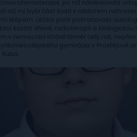
čnou chemoterapii, po níž následovala orto
při níž mi byla část kosti s nádorem nahraze
m štěpem. Léčba poté pokračovala autolog
ací kostní dřeně, radioterapií a biologickou 
em v nemocnici strávil téměř celý rok, nepřeru
yrilometodějského gymnázia v Prostějově an
ká Kuba.