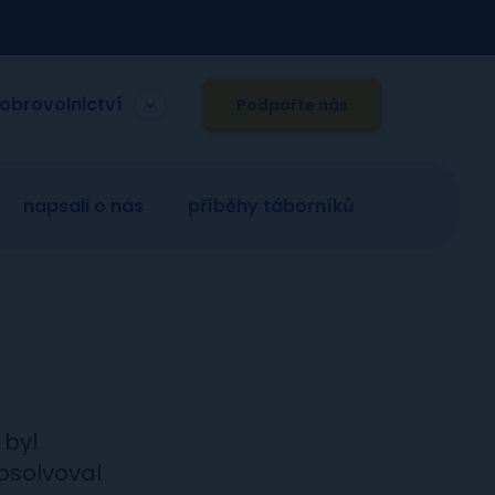
obrovolnictví
Podpořte nás
napsali o nás
příběhy táborníků
 byl
bsolvoval