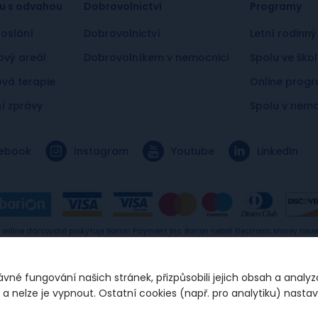
u s odvahou
Dobrovolnictví
Programy
oslání
Dobrovolnictví
Letní rodinný
vý areál
Dobrovolníkem v nemocnici
Spolu ve ško
ová terapie
Online prog
í zprávy
Spolu v nemo
ebook
Instagram
Youtube
LinkedIn
 online dárcovství poskytuje Barion Payment Inc. Barion neboli Electronic Money Issuer
encovaný Maďarskou národní bankou, fungující na základě Electronic Money EU Direc
(2009/110/EC). Licence id: H-EN-I-1064/2013
vné fungování našich stránek, přizpůsobili jejich obsah a analyz
 nelze je vypnout. Ostatní cookies (např. pro analytiku) nasta
y osobních údajů
Nastavení souborů cookie