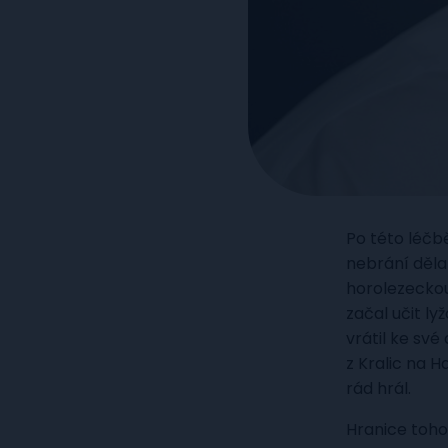
Po této léčb
nebrání dělat
horolezeckou
začal učit l
vrátil ke své
z Kralic na 
rád hrál.
Hranice toho