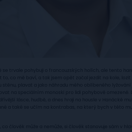
ě se trvale pohybuji o francouzských holích, ale tento ha
 to, co mě baví, a tak jsem opět začal jezdit na kole, lozit
 stěnu, plavat a jako náhradu mého oblíbeného lyžování
yžovat na speciálním monoski pro lidi pohybově omezené. 
 dřívější lásce, hudbě, a dnes hraji na housle v Hanácké mu
Hané a také se učím na kontrabas, na který bych v této m
, co člověk může a nemůže, si člověk stanovuje sám v hlav