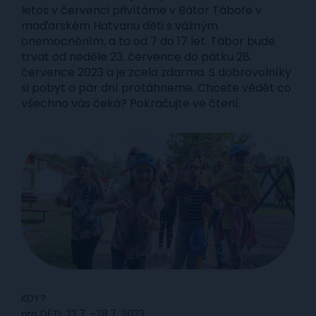
letos v červenci přivítáme v Bátor Táboře v
maďarském Hatvanu děti s vážným
onemocněním, a to od 7 do 17 let. Tábor bude
trvat od neděle 23. července do pátku 28.
července 2023 a je zcela zdarma. S dobrovolníky
si pobyt o pár dní protáhneme. Chcete vědět co
všechno vás čeká? Pokračujte ve čtení.
KDY?
pro DĚTI: 23.7. -28.7. 2023