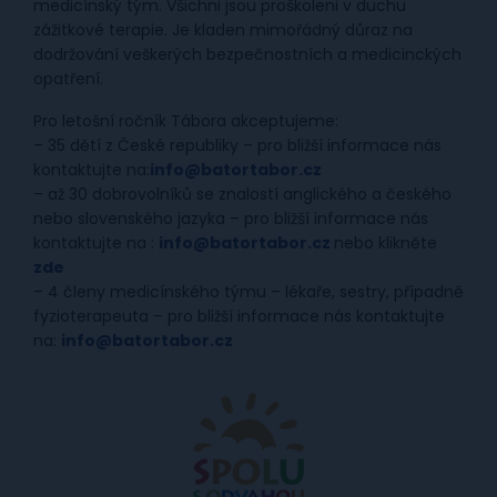
medicínský tým. Všichni jsou proškoleni v duchu
zážitkové terapie. Je kladen mimořádný důraz na
dodržování veškerých bezpečnostních a medicinckých
opatření.
Pro letošní ročník Tábora akceptujeme:
– 35 dětí z České republiky – pro bližší informace nás
kontaktujte na:
info@b
atortabor.cz
– až 30 dobrovolníků se znalostí anglického a českého
nebo slovenského jazyka – pro bližší informace nás
kontaktujte na :
info@batortabor.cz
nebo klikněte
zde
– 4 členy medicínského týmu – lékaře, sestry, případně
fyzioterapeuta – pro bližší informace nás kontaktujte
na:
info@b
atortabor.cz