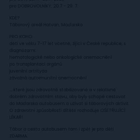
pro DOBROVOLNÍKY: 20.7.- 29. 7.
KDE?
Táborový areál Hatvan, Maďarsko
PRO KOHO:
děti ve věku 7-17 let včetně, žijící v České republice, s
diagnózami:
hematologické nebo onkologické onemocnění
po transplantaci orgánů
juvenilní artrityda
závažná autoimunitní onemocnění
… které jsou zdravotně stabilizované a v relativně
dobrém zdravotním stavu, aby byly schopé cestovat
do Maďarska autobusem a užívat si táborových aktivit.
O zdravotní způsobilosti dítěte rozhoduje OŠETŘUJÍCÍ
LÉKAŘ!
Tábor a cesta autobusem tam i zpět je pro děti
ZDARMA.