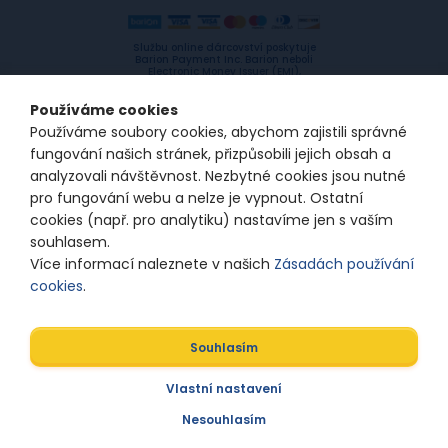
Službu online dárcovství poskytuje
Barion Payment Inc. Barion neboli
Electronic Money Issuer (EMI),
licencovaný Maďarskou národní
bankou, fungující na základě
Používáme cookies
Electronic Money EU Directive
(2009/110/EC). Licence id: H-EN-I-
Používáme soubory cookies, abychom zajistili správné
1064/2013
fungování našich stránek, přizpůsobili jejich obsah a
analyzovali návštěvnost. Nezbytné cookies jsou nutné
pro fungování webu a nelze je vypnout. Ostatní
© 2024/2025 Spolu s odvahou
cookies (např. pro analytiku) nastavíme jen s vaším
souhlasem.
Zásady ochrany osobních údajů
Nastavení
Více informací naleznete v našich
Zásadách používání
souborů cookie
cookies
.
Souhlasím
Designed by
Vlastní nastavení
Nesouhlasím