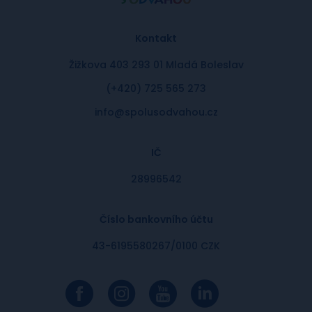
Kontakt
Žižkova 403 293 01 Mladá Boleslav
(+420) 725 565 273
info@spolusodvahou.cz
IČ
28996542
Číslo bankovního účtu
43-6195580267/0100 CZK