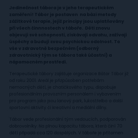
Jedinečnost tábora je v jeho terapeutickém
zaměření! Tábor je postaven na bázi metody
zážitkové terapie, jejíž principy jsou uplatňovány
při všech činnnostech v táboře. DětI znovu
objevují své schopnosti, získávají odvahu, zažívají
úspěchy a budují svou psychickou odolnost. To
vše v zdravotně bezpečném (odborný
zdravotnický tým se tábora také účastní) a
nápomocném prostředí.
Terapeutické tábory zajištuje organizace Bátor Tábor již
od roku 2001. Areál je přizpůsoben potřebám
nemocných dětí, je chatičkového typu, dispobuje
profesionálním provozním personálem i vybavením
pro program jako jsou lanový park, lukostřelba a další
sportovní aktivity či kreativní a mediální dílny.
Tábor vede profesionální tým vedoucích, podporován
dobrovolníky. Na plnou kapacitu tábora, která činí 70
dětí připadá cca 120 dospělých. V táboře je přítomen