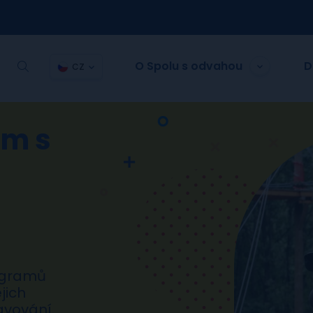
O Spolu s odvahou
D
CZ
m s
ogramů
jich
avování.