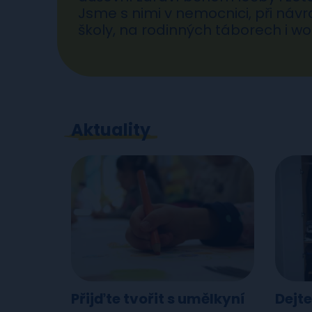
Jsme s nimi v nemocnici, při návr
školy, na rodinných táborech i w
Aktuality
Přijďte tvořit s umělkyní
Dejt