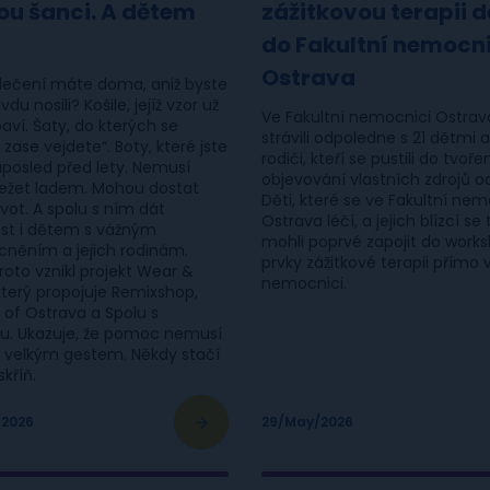
ou šanci. A dětem
zážitkovou terapii 
do Fakultní nemocn
Ostrava
blečení máte doma, aniž byste
du nosili? Košile, jejíž vzor už
Ve Fakultní nemocnici Ostrav
aví. Šaty, do kterých se
strávili odpoledne s 21 dětmi a
 zase vejdete“. Boty, které jste
rodiči, kteří se pustili do tvoře
aposled před lety. Nemusí
objevování vlastních zdrojů o
ležet ladem. Mohou dostat
Děti, které se ve Fakultní nem
ivot. A spolu s ním dát
Ostrava léčí, a jejich blízcí se 
tost i dětem s vážným
mohli poprvé zapojit do work
něním a jejich rodinám.
prvky zážitkové terapii přímo 
roto vznikl projekt Wear &
nemocnici.
který propojuje Remixshop,
 of Ostrava a Spolu s
u. Ukazuje, že pomoc nemusí
 velkým gestem. Někdy stačí
skříň.
/2026
29/May/2026