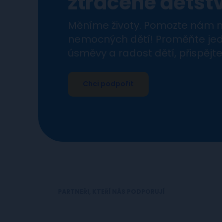
ztracené dětstv
Měníme životy. Pomozte nám m
nemocných dětí! Proměňte je
úsměvy a radost dětí, přispějte
Chci podpořit
PARTNEŘI, KTEŘÍ NÁS PODPORUJÍ