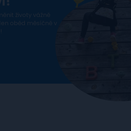
í!
ěnit životy vážně
den oběd měsíčně v
!