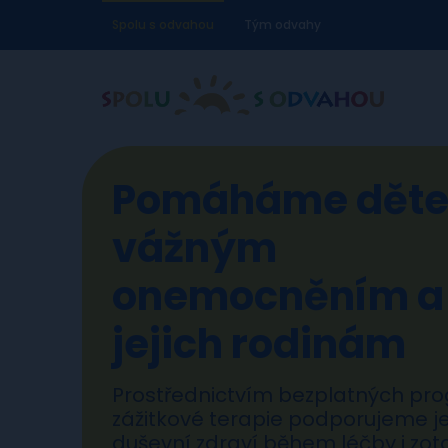
Spolu s odvahou
Tým odvahy
Pomáháme děte
vážným
onemocněním a
jejich rodinám
Prostřednictvím bezplatných pr
zážitkové terapie podporujeme je
duševní zdraví během léčby i zot