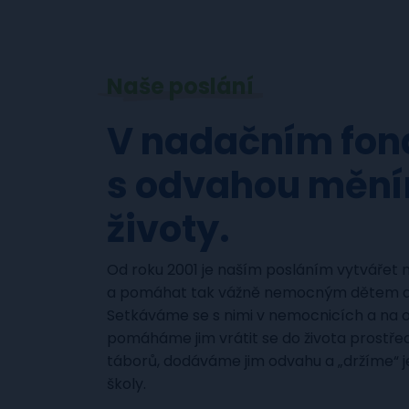
Naše poslání
V nadačním fon
s odvahou měn
životy.
Od roku 2001 je naším posláním vytvářet
a pomáhat tak vážně nemocným dětem a j
Setkáváme se s nimi v nemocnicích a na 
pomáháme jim vrátit se do života prostře
táborů, dodáváme jim odvahu a „držíme“ je
školy.