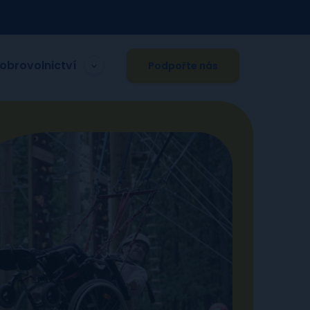
obrovolnictví
Podpořte nás