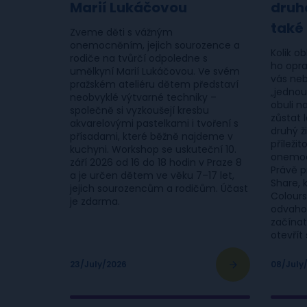
Marií Lukáčovou
druh
také
Zveme děti s vážným
onemocněním, jejich sourozence a
Kolik o
rodiče na tvůrčí odpoledne s
ho oprav
umělkyní Marií Lukáčovou. Ve svém
vás neb
pražském ateliéru dětem představí
„jednou
neobvyklé výtvarné techniky –
obuli n
společně si vyzkoušejí kresbu
zůstat 
akvarelovými pastelkami i tvoření s
druhý ž
přísadami, které běžně najdeme v
příleži
kuchyni. Workshop se uskuteční 10.
onemoc
září 2026 od 16 do 18 hodin v Praze 8
Právě p
a je určen dětem ve věku 7–17 let,
Share, 
jejich sourozencům a rodičům. Účast
Colours
je zdarma.
odvaho
začínat
otevřít 
23/July/2026
08/July