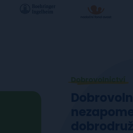
Dobrovolnictví
Dobrovolni
nezapome
dobrodruž