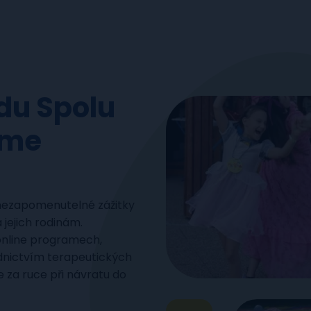
du Spolu
íme
 nezapomenutelné zážitky
ejich rodinám.
online programech,
dnictvím terapeutických
 za ruce při návratu do