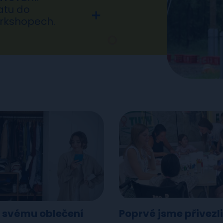
atu do
orkshopech.
e svému oblečení
Poprvé jsme přivezli