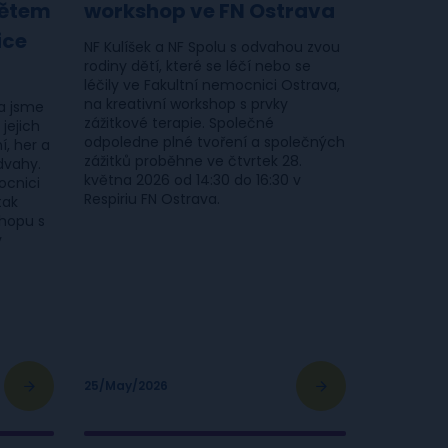
dětem
workshop ve FN Ostrava
ice
NF Kulíšek a NF Spolu s odvahou zvou
rodiny dětí, které se léčí nebo se
léčily ve Fakultní nemocnici Ostrava,
na kreativní workshop s prvky
a jsme
zážitkové terapie. Společné
 jejich
odpoledne plné tvoření a společných
ní, her a
zážitků proběhne ve čtvrtek 28.
dvahy.
května 2026 od 14:30 do 16:30 v
ocnici
Respiriu FN Ostrava.
tak
shopu s
v
25/May/2026